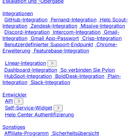
Eskalation und -Übergabe
Integrationen
GitHub-Integration
Fernand-Integration
Help Scout-
Integration
Zendesk-Integration
Missive-Integration
Discord-Integration
Intercom-Integration
Gmail-
Integration
Gmail App-Passwort
Crisp-Integration
Benutzerdefinierter Support-Endpunkt
Chrome-
Erweiterung
Featurebase-Integration
Linear-Integration
Dashboard-Integration
So verbinden Sie Pylon
HubSpot-Integration
BoldDesk-Integration
Plain-
Integration
Slack-Integration
Entwickler
API
Self-Service-Widget
Help Center Authentifizierung
Sonstiges
Affiliate-Programm
Sicherheitsübersicht