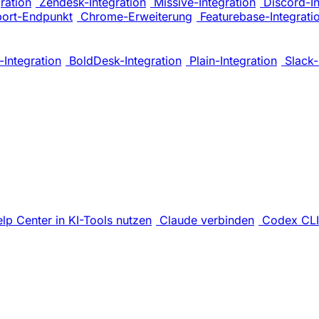
ration
Zendesk-Integration
Missive-Integration
Discord-In
port-Endpunkt
Chrome-Erweiterung
Featurebase-Integrati
Integration
BoldDesk-Integration
Plain-Integration
Slack-
elp Center in KI-Tools nutzen
Claude verbinden
Codex CLI