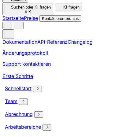
Suchen oder KI fragen
KI fragen
⌘
K
Startseite
Preise
Kontaktieren Sie uns
Dokumentation
API-Referenz
Changelog
Änderungsprotokoll
Support kontaktieren
Erste Schritte
Schnellstart
Team
Abrechnung
Arbeitsbereiche