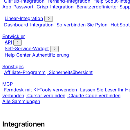
GitHub-Integration
Fernand-Integration
Help Scout-Integ
App-Passwort
Crisp-Integration
Benutzerdefinierter Sup
Linear-Integration
Dashboard-Integration
So verbinden Sie Pylon
HubSpot-
Entwickler
API
Self-Service-Widget
Help Center Authentifizierung
Sonstiges
Affiliate-Programm
Sicherheitsübersicht
MCP
Ferndesk mit KI-Tools verwenden
Lassen Sie Leser Ihr H
verbinden
Cursor verbinden
Claude Code verbinden
Alle Sammlungen
Integrationen