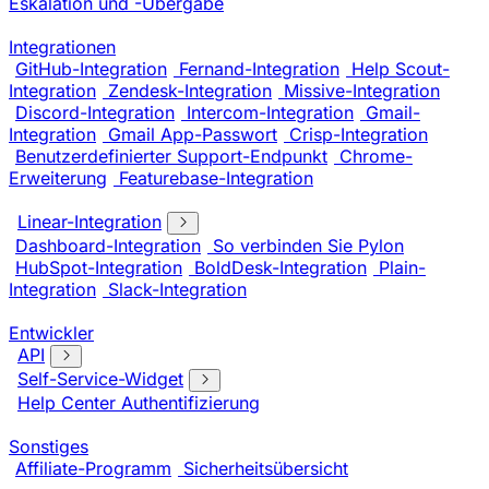
Eskalation und -Übergabe
Integrationen
GitHub-Integration
Fernand-Integration
Help Scout-
Integration
Zendesk-Integration
Missive-Integration
Discord-Integration
Intercom-Integration
Gmail-
Integration
Gmail App-Passwort
Crisp-Integration
Benutzerdefinierter Support-Endpunkt
Chrome-
Erweiterung
Featurebase-Integration
Linear-Integration
Dashboard-Integration
So verbinden Sie Pylon
HubSpot-Integration
BoldDesk-Integration
Plain-
Integration
Slack-Integration
Entwickler
API
Self-Service-Widget
Help Center Authentifizierung
Sonstiges
Affiliate-Programm
Sicherheitsübersicht