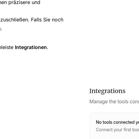
nen präzisere und
zuschließen. Falls Sie noch
e
.
nleiste
Integrationen
.