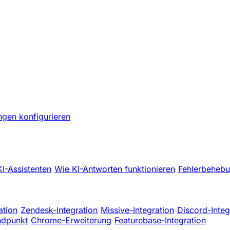
ngen konfigurieren
KI-Assistenten
Wie KI-Antworten funktionieren
Fehlerbehebu
ation
Zendesk-Integration
Missive-Integration
Discord-Integ
ndpunkt
Chrome-Erweiterung
Featurebase-Integration