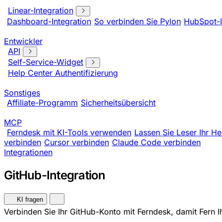
Linear-Integration
Dashboard-Integration
So verbinden Sie Pylon
HubSpot-I
Entwickler
API
Self-Service-Widget
Help Center Authentifizierung
Sonstiges
Affiliate-Programm
Sicherheitsübersicht
MCP
Ferndesk mit KI-Tools verwenden
Lassen Sie Leser Ihr He
verbinden
Cursor verbinden
Claude Code verbinden
Integrationen
GitHub-Integration
KI fragen
Verbinden Sie Ihr GitHub-Konto mit Ferndesk, damit Fern