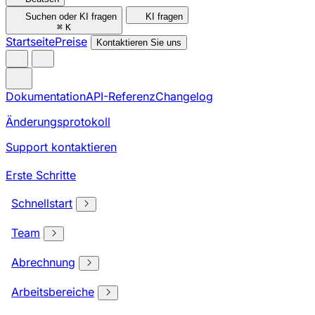
Suchen oder KI fragen
KI fragen
⌘
K
Startseite
Preise
Kontaktieren Sie uns
Dokumentation
API-Referenz
Changelog
Änderungsprotokoll
Support kontaktieren
Erste Schritte
Schnellstart
Team
Abrechnung
Arbeitsbereiche