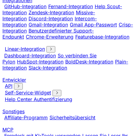
Integrationen
GitHub-Integration
Fernand-Integration
Help Scout-
Integration
Zendesk-Integration
Missive-
Integration
Discord-Integration
Intercom-
Integration
Gmail-Integration
Gmail App-Passwort
Crisp-
Integration
Benutzerdefinierter Support-
Endpunkt
Chrome-Erweiterung
Featurebase-Integration
Linear-Integration
Dashboard-Integration
So verbinden Sie
Pylon
HubSpot-Integration
BoldDesk-Integration
Plain-
Integration
Slack-Integration
Entwickler
API
Self-Service-Widget
Help Center Authentifizierung
Sonstiges
Affiliate-Programm
Sicherheitsübersicht
MCP
Ferndesk mit KI-Tools verwenden
Lassen Sie Leser Ihr