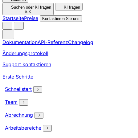
Suchen oder KI fragen
KI fragen
⌘
K
Startseite
Preise
Kontaktieren Sie uns
Dokumentation
API-Referenz
Changelog
Änderungsprotokoll
Support kontaktieren
Erste Schritte
Schnellstart
Team
Abrechnung
Arbeitsbereiche