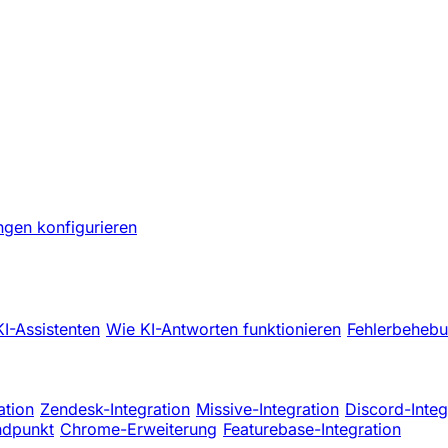
ngen konfigurieren
KI-Assistenten
Wie KI-Antworten funktionieren
Fehlerbehebu
ation
Zendesk-Integration
Missive-Integration
Discord-Integ
ndpunkt
Chrome-Erweiterung
Featurebase-Integration