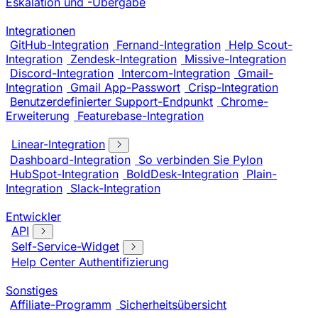
Eskalation und -Übergabe
Integrationen
GitHub-Integration
Fernand-Integration
Help Scout-
Integration
Zendesk-Integration
Missive-Integration
Discord-Integration
Intercom-Integration
Gmail-
Integration
Gmail App-Passwort
Crisp-Integration
Benutzerdefinierter Support-Endpunkt
Chrome-
Erweiterung
Featurebase-Integration
Linear-Integration
Dashboard-Integration
So verbinden Sie Pylon
HubSpot-Integration
BoldDesk-Integration
Plain-
Integration
Slack-Integration
Entwickler
API
Self-Service-Widget
Help Center Authentifizierung
Sonstiges
Affiliate-Programm
Sicherheitsübersicht