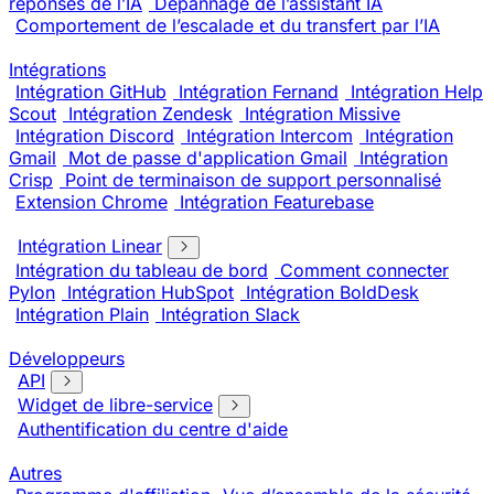
réponses de l’IA
Dépannage de l’assistant IA
Comportement de l’escalade et du transfert par l’IA
Intégrations
Intégration GitHub
Intégration Fernand
Intégration Help
Scout
Intégration Zendesk
Intégration Missive
Intégration Discord
Intégration Intercom
Intégration
Gmail
Mot de passe d'application Gmail
Intégration
Crisp
Point de terminaison de support personnalisé
Extension Chrome
Intégration Featurebase
Intégration Linear
Intégration du tableau de bord
Comment connecter
Pylon
Intégration HubSpot
Intégration BoldDesk
Intégration Plain
Intégration Slack
Développeurs
API
Widget de libre-service
Authentification du centre d'aide
Autres