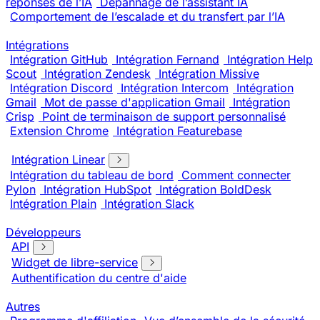
réponses de l’IA
Dépannage de l’assistant IA
Comportement de l’escalade et du transfert par l’IA
Intégrations
Intégration GitHub
Intégration Fernand
Intégration Help
Scout
Intégration Zendesk
Intégration Missive
Intégration Discord
Intégration Intercom
Intégration
Gmail
Mot de passe d'application Gmail
Intégration
Crisp
Point de terminaison de support personnalisé
Extension Chrome
Intégration Featurebase
Intégration Linear
Intégration du tableau de bord
Comment connecter
Pylon
Intégration HubSpot
Intégration BoldDesk
Intégration Plain
Intégration Slack
Développeurs
API
Widget de libre-service
Authentification du centre d'aide
Autres