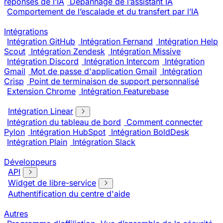
réponses de l’IA
Dépannage de l’assistant IA
Comportement de l’escalade et du transfert par l’IA
Intégrations
Intégration GitHub
Intégration Fernand
Intégration Help
Scout
Intégration Zendesk
Intégration Missive
Intégration Discord
Intégration Intercom
Intégration
Gmail
Mot de passe d'application Gmail
Intégration
Crisp
Point de terminaison de support personnalisé
Extension Chrome
Intégration Featurebase
Intégration Linear
Intégration du tableau de bord
Comment connecter
Pylon
Intégration HubSpot
Intégration BoldDesk
Intégration Plain
Intégration Slack
Développeurs
API
Widget de libre-service
Authentification du centre d'aide
Autres