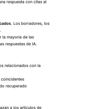
na respuesta con citas al
icados
. Los borradores, los
.
r la mayoría de las
las respuestas de IA.
os relacionados con la
 coincidentes
nido recuperado
azan a los artículos de