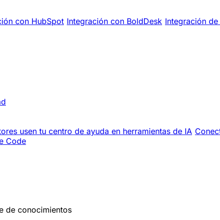
ción con HubSpot
Integración con BoldDesk
Integración de 
ad
tores usen tu centro de ayuda en herramientas de IA
Conect
de Code
se de conocimientos