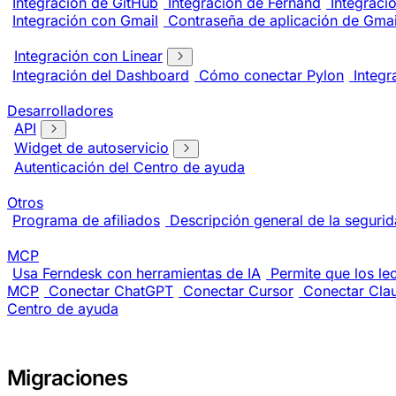
Integración de GitHub
Integración de Fernand
Integraci
Integración con Gmail
Contraseña de aplicación de Gmai
Integración con Linear
Integración del Dashboard
Cómo conectar Pylon
Integ
Desarrolladores
API
Widget de autoservicio
Autenticación del Centro de ayuda
Otros
Programa de afiliados
Descripción general de la seguri
MCP
Usa Ferndesk con herramientas de IA
Permite que los le
MCP
Conectar ChatGPT
Conectar Cursor
Conectar Cla
Centro de ayuda
Migraciones