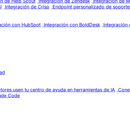
ón de Help Scout
Integración de Zendesk
Integración de M
l
Integración de Crisp
Endpoint personalizado de soporte
ración con HubSpot
Integración con BoldDesk
Integración 
dad
ctores usen tu centro de ayuda en herramientas de IA
Cone
ude Code