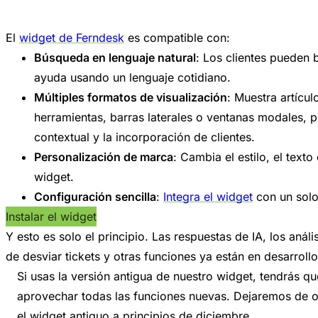
El
widget de Ferndesk
es compatible con:
Búsqueda en lenguaje natural
: Los clientes pueden 
ayuda usando un lenguaje cotidiano.
Múltiples formatos de visualización
: Muestra artícu
herramientas, barras laterales o ventanas modales, p
contextual y la incorporación de clientes.
Personalización de marca
: Cambia el estilo, el texto 
widget.
Configuración sencilla
:
Integra el widget
con un solo
Instalar el widget
Y esto es solo el principio. Las respuestas de IA, los aná
de desviar tickets y otras funciones ya están en desarrollo
Si usas la versión antigua de nuestro widget, tendrás qu
aprovechar todas las funciones nuevas. Dejaremos de o
el widget antiguo a principios de diciembre.