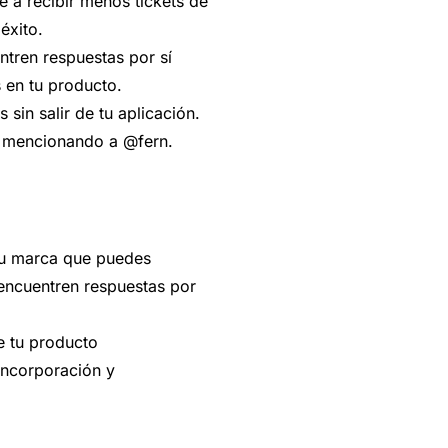
 a recibir menos tickets de
éxito.
entren respuestas por sí
 en tu producto.
s sin salir de tu aplicación.
a mencionando a @fern.
tu marca que puedes
s encuentren respuestas por
e tu producto
 incorporación y