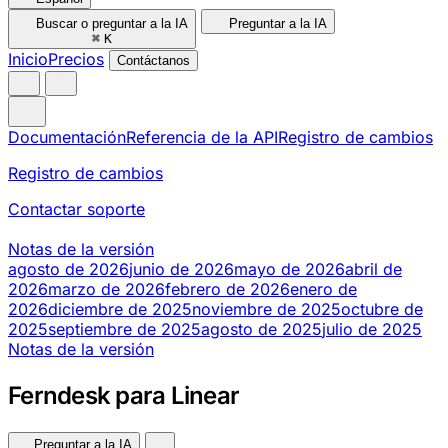
Buscar o preguntar a la IA
Preguntar a la IA
⌘
K
Inicio
Precios
Contáctanos
Documentación
Referencia de la API
Registro de cambios
Registro de cambios
Contactar soporte
Notas de la versión
agosto de 2026
junio de 2026
mayo de 2026
abril de
2026
marzo de 2026
febrero de 2026
enero de
2026
diciembre de 2025
noviembre de 2025
octubre de
2025
septiembre de 2025
agosto de 2025
julio de 2025
Notas de la versión
Ferndesk para Linear
Preguntar a la IA