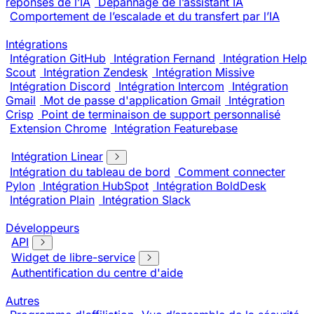
réponses de l’IA
Dépannage de l’assistant IA
Comportement de l’escalade et du transfert par l’IA
Intégrations
Intégration GitHub
Intégration Fernand
Intégration Help
Scout
Intégration Zendesk
Intégration Missive
Intégration Discord
Intégration Intercom
Intégration
Gmail
Mot de passe d'application Gmail
Intégration
Crisp
Point de terminaison de support personnalisé
Extension Chrome
Intégration Featurebase
Intégration Linear
Intégration du tableau de bord
Comment connecter
Pylon
Intégration HubSpot
Intégration BoldDesk
Intégration Plain
Intégration Slack
Développeurs
API
Widget de libre-service
Authentification du centre d'aide
Autres