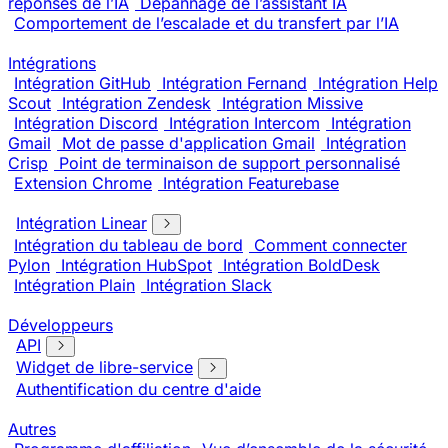
réponses de l’IA
Dépannage de l’assistant IA
Comportement de l’escalade et du transfert par l’IA
Intégrations
Intégration GitHub
Intégration Fernand
Intégration Help
Scout
Intégration Zendesk
Intégration Missive
Intégration Discord
Intégration Intercom
Intégration
Gmail
Mot de passe d'application Gmail
Intégration
Crisp
Point de terminaison de support personnalisé
Extension Chrome
Intégration Featurebase
Intégration Linear
Intégration du tableau de bord
Comment connecter
Pylon
Intégration HubSpot
Intégration BoldDesk
Intégration Plain
Intégration Slack
Développeurs
API
Widget de libre-service
Authentification du centre d'aide
Autres