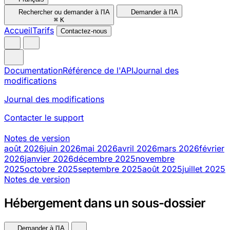
Rechercher ou demander à l'IA
Demander à l'IA
⌘
K
Accueil
Tarifs
Contactez-nous
Documentation
Référence de l'API
Journal des
modifications
Journal des modifications
Contacter le support
Notes de version
août 2026
juin 2026
mai 2026
avril 2026
mars 2026
février
2026
janvier 2026
décembre 2025
novembre
2025
octobre 2025
septembre 2025
août 2025
juillet 2025
Notes de version
Hébergement dans un sous-dossier
Demander à l'IA