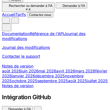
Rechercher ou demander à l'IA
Demander à l'IA
⌘
K
Accueil
Tarifs
Contactez-nous
Documentation
Référence de l'API
Journal des
modifications
Journal des modifications
Contacter le support
Notes de version
août 2026
juin 2026
mai 2026
avril 2026
mars 2026
février
2026
janvier 2026
décembre 2025
novembre
2025
octobre 2025
septembre 2025
août 2025
juillet 2025
Notes de version
Intégration GitHub
Demander à l'IA