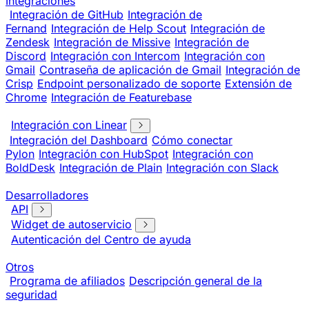
Integraciones
Integración de GitHub
Integración de
Fernand
Integración de Help Scout
Integración de
Zendesk
Integración de Missive
Integración de
Discord
Integración con Intercom
Integración con
Gmail
Contraseña de aplicación de Gmail
Integración de
Crisp
Endpoint personalizado de soporte
Extensión de
Chrome
Integración de Featurebase
Integración con Linear
Integración del Dashboard
Cómo conectar
Pylon
Integración con HubSpot
Integración con
BoldDesk
Integración de Plain
Integración con Slack
Desarrolladores
API
Widget de autoservicio
Autenticación del Centro de ayuda
Otros
Programa de afiliados
Descripción general de la
seguridad