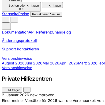
Suchen oder KI fragen
KI fragen
⌘
K
Startseite
Preise
Kontaktieren Sie uns
Dokumentation
API-Referenz
Changelog
Änderungsprotokoll
Support kontaktieren
Versionshinweise
August 2026
Juni 2026
Mai 2026
April 2026
März 2026
Feb
Versionshinweise
Private Hilfezentren
KI fragen
2. Januar 2026
new
improved
Einer meiner Vorsätze für 2026 war die Vereinbarkeit von 